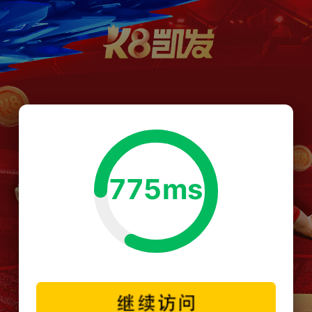
775ms